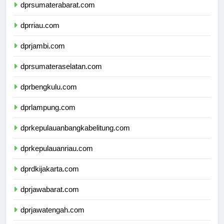
dprsumaterabarat.com
dprriau.com
dprjambi.com
dprsumateraselatan.com
dprbengkulu.com
dprlampung.com
dprkepulauanbangkabelitung.com
dprkepulauanriau.com
dprdkijakarta.com
dprjawabarat.com
dprjawatengah.com