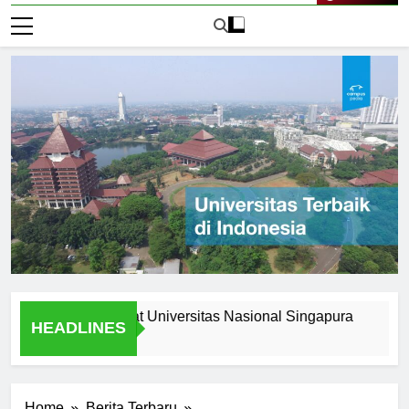
Live Now
pportunities at Universitas Nasional Singapura
Understa
HEADLINES
1 Hari Ago