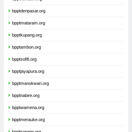
bpptkendari.org
bpptdenpasar.org
bpptmataram.org
bpptkupang.org
bpptambon.org
bpptsofifi.org
bpptjayapura.org
bpptmanokwari.org
bpptnabire.org
bpptwamena.org
bpptmerauke.org