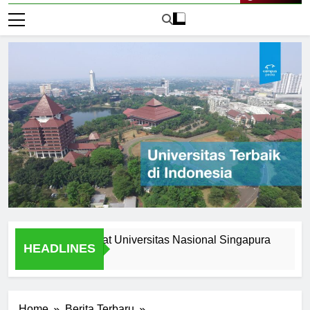
Live Now
Opportunities at Universitas Nasional Singapura
Underst
HEADLINES
1 Hari Ago