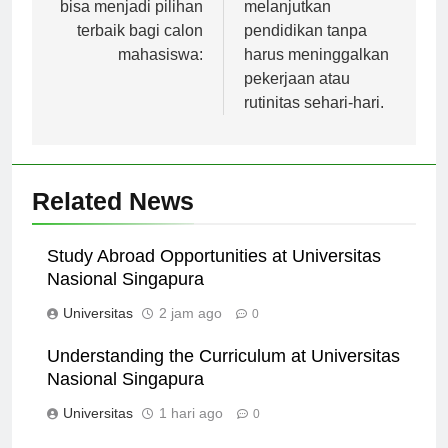
di Bandung yang
saja yang ingin
bisa menjadi pilihan
melanjutkan
terbaik bagi calon
pendidikan tanpa
mahasiswa:
harus meninggalkan
pekerjaan atau
rutinitas sehari-hari.
Related News
Study Abroad Opportunities at Universitas
Nasional Singapura
Universitas
2 jam ago
0
Understanding the Curriculum at Universitas
Nasional Singapura
Universitas
1 hari ago
0