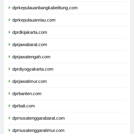
dprlampung.com
dprkepulauanbangkabelitung.com
dprkepulauanriau.com
dprdkijakarta.com
dprjawabarat.com
dprjawatengah.com
dprdiyogyakarta.com
dprjawatimur.com
dprbanten.com
dprbali.com
dprnusatenggarabarat.com