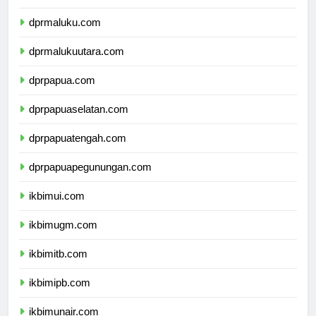
dprsulawesitenggara.com
dprmaluku.com
dprmalukuutara.com
dprpapua.com
dprpapuaselatan.com
dprpapuatengah.com
dprpapuapegunungan.com
ikbimui.com
ikbimugm.com
ikbimitb.com
ikbimipb.com