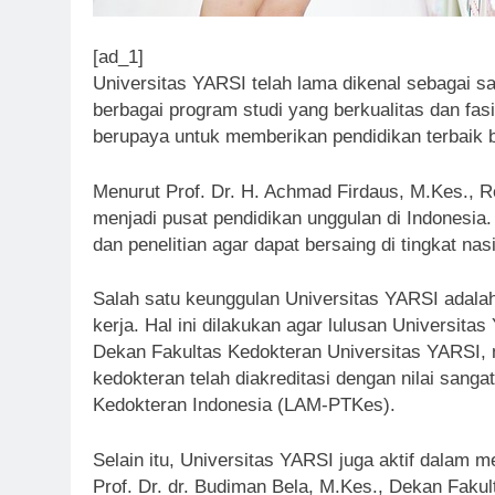
[ad_1]
Universitas YARSI telah lama dikenal sebagai sa
berbagai program studi yang berkualitas dan fa
berupaya untuk memberikan pendidikan terbaik
Menurut Prof. Dr. H. Achmad Firdaus, M.Kes., Re
menjadi pusat pendidikan unggulan di Indonesia
dan penelitian agar dapat bersaing di tingkat na
Salah satu keunggulan Universitas YARSI adalah
kerja. Hal ini dilakukan agar lulusan Universita
Dekan Fakultas Kedokteran Universitas YARSI,
kedokteran telah diakreditasi dengan nilai sanga
Kedokteran Indonesia (LAM-PTKes).
Selain itu, Universitas YARSI juga aktif dalam 
Prof. Dr. dr. Budiman Bela, M.Kes., Dekan Faku