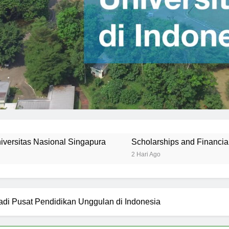
ura
Scholarships and Financial Aid at Universitas Nacio
2 Hari Ago
adi Pusat Pendidikan Unggulan di Indonesia