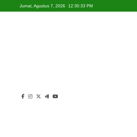
Skip
Jumat, Agustus 7, 2026
12:30:35 PM
to
content