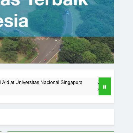
nal Singapura
Campus Facilities at Universitas Nasional 
3 Hari Ago