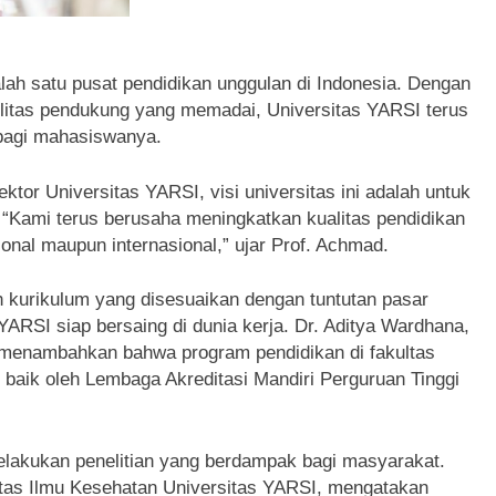
lah satu pusat pendidikan unggulan di Indonesia. Dengan
silitas pendukung yang memadai, Universitas YARSI terus
 bagi mahasiswanya.
ktor Universitas YARSI, visi universitas ini adalah untuk
. “Kami terus berusaha meningkatkan kualitas pendidikan
sional maupun internasional,” ujar Prof. Achmad.
 kurikulum yang disesuaikan dengan tuntutan pasar
s YARSI siap bersaing di dunia kerja. Dr. Aditya Wardhana,
 menambahkan bahwa program pendidikan di fakultas
t baik oleh Lembaga Akreditasi Mandiri Perguruan Tinggi
melakukan penelitian yang berdampak bagi masyarakat.
ltas Ilmu Kesehatan Universitas YARSI, mengatakan