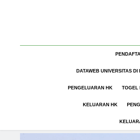
PENDAFT
DATAWEB UNIVERSITAS DI
PENGELUARAN HK
TOGEL
KELUARAN HK
PENG
KELUAR