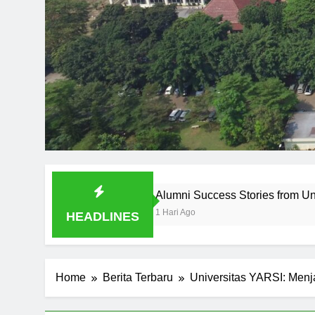
Alumni Success Stories from Universitas Nasional Singap
1 Hari Ago
HEADLINES
Home
Berita Terbaru
Universitas YARSI: Menj