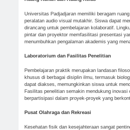
Universitas Padjadjaran memiliki beragam ruang
peralatan audio visual mutakhir. Siswa dapat 
dirancang untuk pembelajaran kolaboratif. Lingk
pintar dan proyektor memfasilitasi presentasi y
menumbuhkan pengalaman akademis yang mena
Laboratorium dan Fasilitas Penelitian
Pembelajaran praktik merupakan landasan filosof
khusus di berbagai disiplin ilmu, termasuk biolog
dapat diakses, memungkinkan siswa untuk mend
Fasilitas penelitian semakin mendukung inovas
berpartisipasi dalam proyek-proyek yang berko
Pusat Olahraga dan Rekreasi
Kesehatan fisik dan kesejahteraan sangat pent