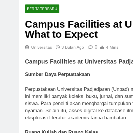
BERITA TERBARU
Campus Facilities at U
What to Expect
0
Universitas
3 Bulan Ago
4 Mins
Campus Facilities at Universitas Padj
Sumber Daya Perpustakaan
Perpustakaan Universitas Padjadjaran (Unpad)
ini memiliki banyak koleksi buku, jurnal, dan su
siswa. Para peneliti akan menghargai tumpukan y
nyaman. Selain itu, akses digital ke database 
eksplorasi literatur akademis tanpa hambatan.
Ruang Kuliah dan Ruang Kelas