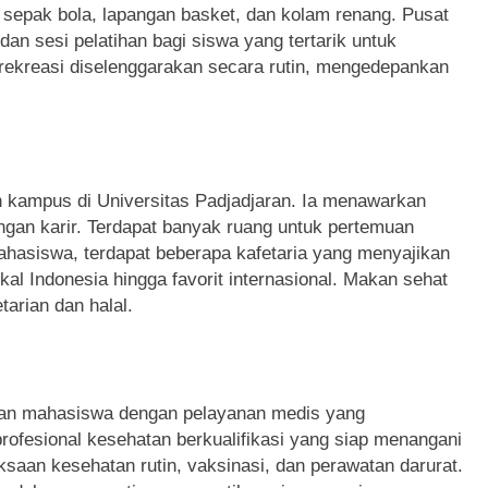
an sepak bola, lapangan basket, dan kolam renang. Pusat
an sesi pelatihan bagi siswa yang tertarik untuk
 rekreasi diselenggarakan secara rutin, mengedepankan
n kampus di Universitas Padjadjaran. Ia menawarkan
ngan karir. Terdapat banyak ruang untuk pertemuan
ahasiswa, terdapat beberapa kafetaria yang menyajikan
kal Indonesia hingga favorit internasional. Makan sehat
arian dan halal.
tan mahasiswa dengan pelayanan medis yang
profesional kesehatan berkualifikasi yang siap menangani
aan kesehatan rutin, vaksinasi, dan perawatan darurat.