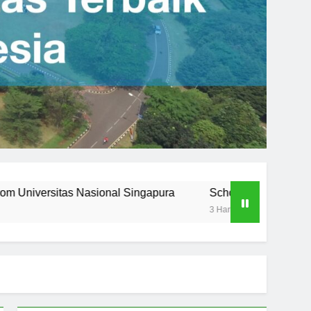
l Singapura
Scholarships and Financial Aid at Universit
3 Hari Ago