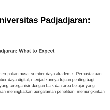
niversitas Padjadjaran:
adjaran: What to Expect
 merupakan pusat sumber daya akademik. Perpustakaan
mber daya digital, menjadikannya tujuan penting bagi
ang terorganisir dengan baik dan area belajar yang
ilmiah meningkatkan pengalaman penelitian, memungkinkan