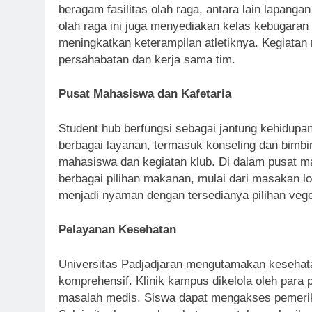
beragam fasilitas olah raga, antara lain lapang
olah raga ini juga menyediakan kelas kebugaran d
meningkatkan keterampilan atletiknya. Kegiatan
persahabatan dan kerja sama tim.
Pusat Mahasiswa dan Kafetaria
Student hub berfungsi sebagai jantung kehidupa
berbagai layanan, termasuk konseling dan bimbi
mahasiswa dan kegiatan klub. Di dalam pusat m
berbagai pilihan makanan, mulai dari masakan lo
menjadi nyaman dengan tersedianya pilihan veget
Pelayanan Kesehatan
Universitas Padjadjaran mengutamakan keseha
komprehensif. Klinik kampus dikelola oleh para 
masalah medis. Siswa dapat mengakses pemeriks