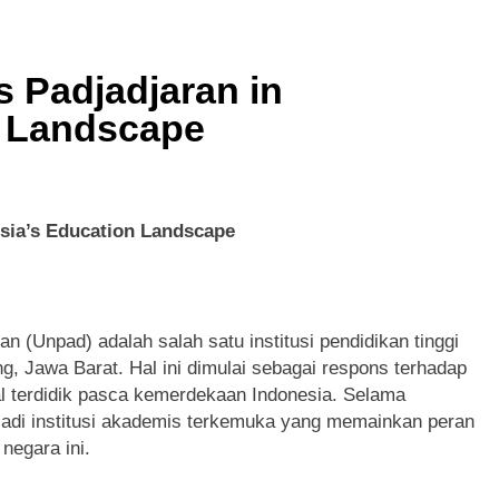
s Padjadjaran in
n Landscape
esia’s Education Landscape
an (Unpad) adalah salah satu institusi pendidikan tinggi
g, Jawa Barat. Hal ini dimulai sebagai respons terhadap
l terdidik pasca kemerdekaan Indonesia. Selama
adi institusi akademis terkemuka yang memainkan peran
negara ini.