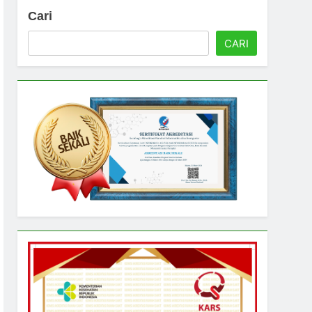
Cari
CARI