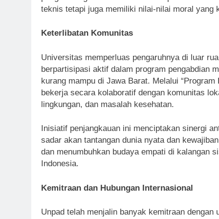
teknis tetapi juga memiliki nilai-nilai moral yan
Keterlibatan Komunitas
Universitas memperluas pengaruhnya di luar ruan
berpartisipasi aktif dalam program pengabdian
kurang mampu di Jawa Barat. Melalui “Program
bekerja secara kolaboratif dengan komunitas lo
lingkungan, dan masalah kesehatan.
Inisiatif penjangkauan ini menciptakan sinergi 
sadar akan tantangan dunia nyata dan kewajiban 
dan menumbuhkan budaya empati di kalangan si
Indonesia.
Kemitraan dan Hubungan Internasional
Unpad telah menjalin banyak kemitraan dengan un