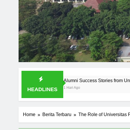
a
Alumni Success Stories from Universitas Nasional Sin
1 Hari Ago
HEADLINES
Home
Berita Terbaru
The Role of Universitas