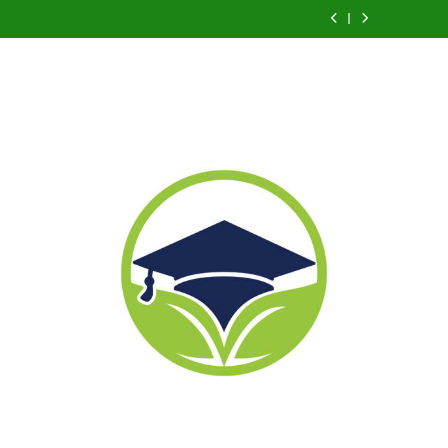
Scholarships
Campus
at
Curriculum
Stories
Financial
at
Curriculum
Stories
and
Facilities
Universitas
at
from
Aid
Universitas
at
from
Financial
at
Nasional
Universitas
Universitas
at
Nasional
Universitas
Universitas
Aid
Universitas
Singapura:
Nasional
Nasional
Universitas
Singapura:
Nasional
Nasional
at
Nasional
A
Singapura
Singapura
Nacional
A
Singapura
Singapura
Universitas
Singapura:
Virtual
Singapura
Virtual
Nacional
A
Tour
Tour
Singapura
Virtual
Tour