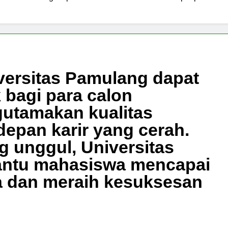
versitas Pamulang dapat
k bagi para calon
utamakan kualitas
epan karir yang cerah.
g unggul, Universitas
ntu mahasiswa mencapai
a dan meraih kesuksesan