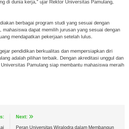
di dunia kerja,” ujar Rektor Universitas Pamulang,
ediakan berbagai program studi yang sesuai dengan
n, mahasiswa dapat memilih jurusan yang sesuai dengan
uang mendapatkan pekerjaan setelah lulus.
gejar pendidikan berkualitas dan mempersiapkan diri
ang adalah pilihan terbaik. Dengan akreditasi unggul dan
, Universitas Pamulang siap membantu mahasiswa meraih
s:
Next:
ai
Peran Universitas Wiralodra dalam Membangun