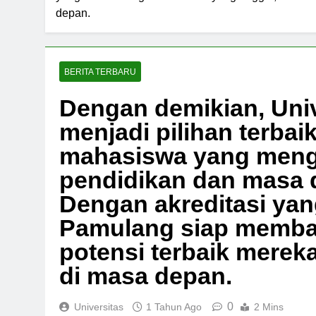
depan.
BERITA TERBARU
Dengan demikian, Uni
menjadi pilihan terbai
mahasiswa yang meng
pendidikan dan masa d
Dengan akreditasi yan
Pamulang siap memba
potensi terbaik merek
di masa depan.
0
Universitas
1 Tahun Ago
2 Mins