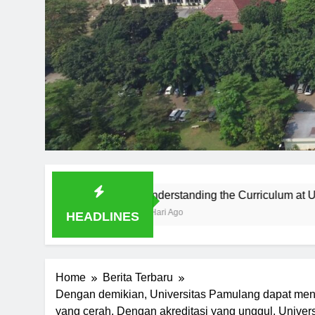
Understanding the Curriculum at Universitas Nasional Singa
1 Hari Ago
HEADLINES
Home
Berita Terbaru
Dengan demikian, Universitas Pamulang dapat menj
yang cerah. Dengan akreditasi yang unggul, Unive