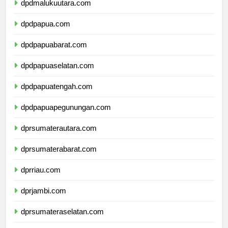
dpdmalukuutara.com
dpdpapua.com
dpdpapuabarat.com
dpdpapuaselatan.com
dpdpapuatengah.com
dpdpapuapegunungan.com
dprsumaterautara.com
dprsumaterabarat.com
dprriau.com
dprjambi.com
dprsumateraselatan.com