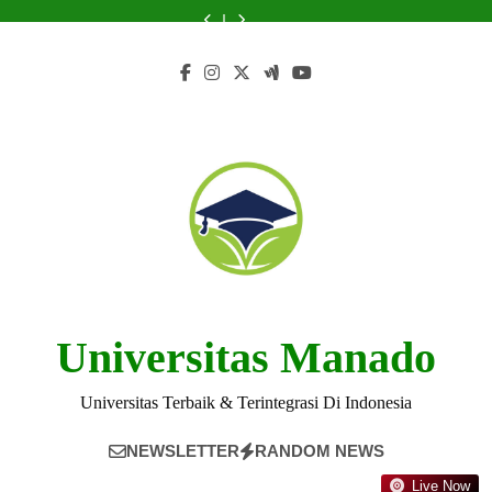
Skip
at
Job
Universitas
at
at
Job
Universitas
Opportunities
Curriculum
Universitas
Placement
Nasional
Universitas
Universitas
Placement
Nasional
at
at
to
Nasional
at
Singapura:
Nasional
Nasional
at
Singapura:
Universitas
Universitas
content
Singapura
Universitas
Enhance
Singapura
Singapura
Universitas
Enhance
Nasional
Nasional
Nasional
Your
Nasional
Your
Singapura
Singapura
Singapura
Skills
Singapura
Skills
Universitas Manado
Universitas Terbaik & Terintegrasi Di Indonesia
NEWSLETTER
RANDOM NEWS